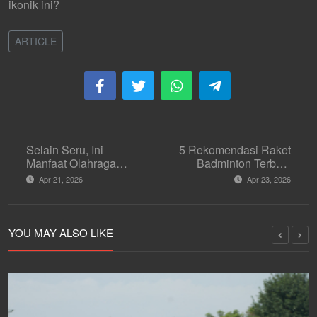
ikonik ini?
ARTICLE
Selain Seru, Ini
5 Rekomendasi Raket
Manfaat Olahraga
Badminton Terbaik
Arung Jeram
untuk Pemula hingga
Apr 21, 2026
Apr 23, 2026
Pro
YOU MAY ALSO LIKE