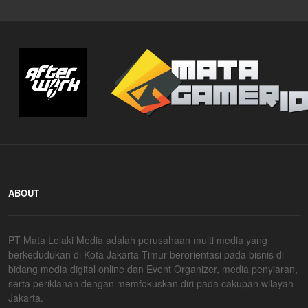
ABOUT
PT Mata Lelaki Media adalah perusahaan multi media yang
berkedudukan di Kota Jakarta Timur berorientasi pada bisnis di
bidang media digital online dan Event Organizer, media penyiaran,
serta periklanan dengan memfokuskan diri pada cakupan wilayah
Jakarta.