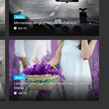
Article
Microsleep, Singkat Namun Berbahaya
Mar 09
Article
Lavender Marriage, Ketika Nikah Hanya Demi
Status
Mar 09