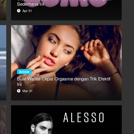
Sederhana Ini
Apr 01
Article
Buat Wanita Cepat Orgasme dengan Trik Efektif
Ini
Mar 31