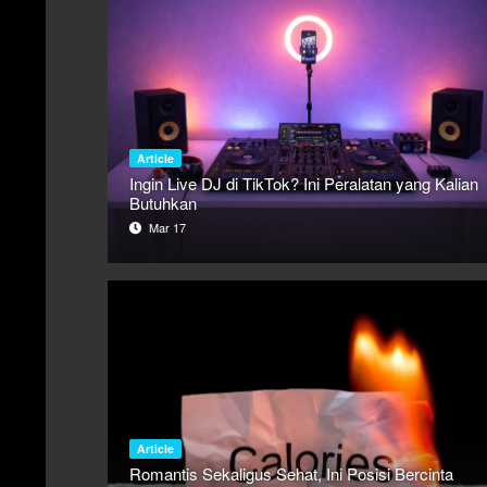
Article
Ingin Live DJ di TikTok? Ini Peralatan yang Kalian
Butuhkan
Mar 17
Article
Romantis Sekaligus Sehat, Ini Posisi Bercinta