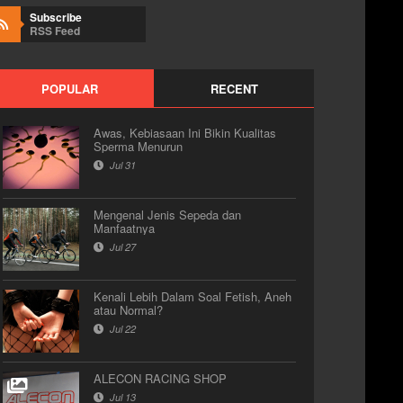
Subscribe
RSS Feed
POPULAR
RECENT
Awas, Kebiasaan Ini Bikin Kualitas
Sperma Menurun
Jul 31
Mengenal Jenis Sepeda dan
Manfaatnya
Jul 27
Kenali Lebih Dalam Soal Fetish, Aneh
atau Normal?
Jul 22
ALECON RACING SHOP
Jul 13