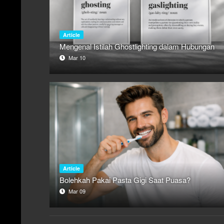
Article
Mengenal Istilah Ghostlighting dalam Hubungan
Mar 10
Article
Bolehkah Pakai Pasta Gigi Saat Puasa?
Mar 09