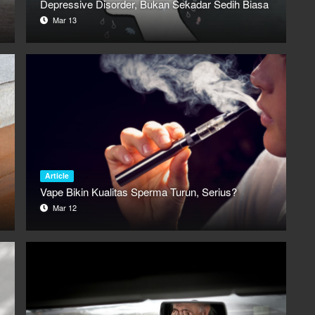
Depressive Disorder, Bukan Sekadar Sedih Biasa
Mar 13
Article
Vape Bikin Kualitas Sperma Turun, Serius?
Mar 12