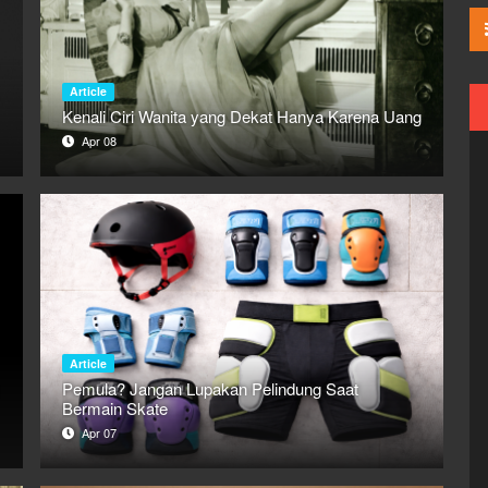
Article
Kenali Ciri Wanita yang Dekat Hanya Karena Uang
Apr 08
Article
Pemula? Jangan Lupakan Pelindung Saat
Bermain Skate
Apr 07