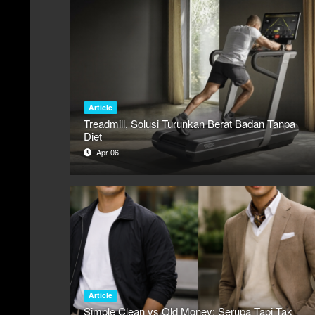
Article
Treadmill, Solusi Turunkan Berat Badan Tanpa
Diet
Apr 06
Article
Simple Clean vs Old Money: Serupa Tapi Tak