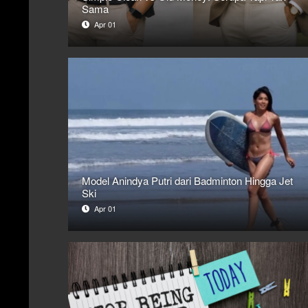
Sama
Apr 01
Model Anindya Putri dari Badminton Hingga Jet
Ski
Apr 01