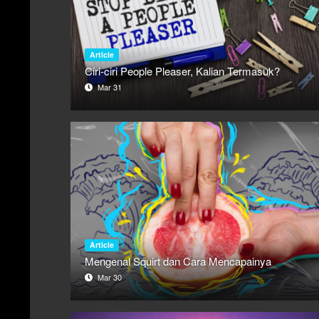
Article
Ciri-ciri People Pleaser, Kalian Termasuk?
Mar 31
Article
Mengenal Squirt dan Cara Mencapainya
Mar 30