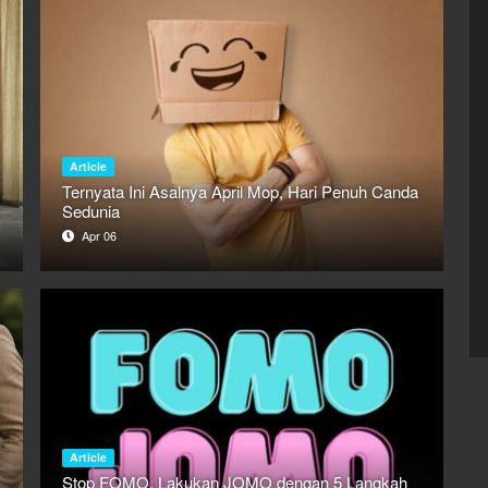
Article
Ternyata Ini Asalnya April Mop, Hari Penuh Canda
Sedunia
Apr 06
Article
Stop FOMO, Lakukan JOMO dengan 5 Langkah