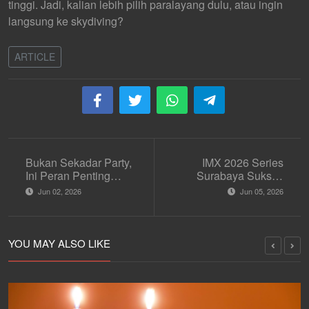
tinggi. Jadi, kalian lebih pilih paralayang dulu, atau ingin
langsung ke skydiving?
ARTICLE
Bukan Sekadar Party,
IMX 2026 Series
Ini Peran Penting
Surabaya Sukses
Hosting Club
Besar, Sedot Ribuan
Jun 02, 2026
Jun 05, 2026
Pengunjung dan Siap
Menuju Puncak Big
Bang di ICE BSD
YOU MAY ALSO LIKE