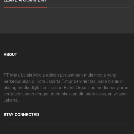
ABOUT
PT Mata Lelaki Media adalah perusahaan multi media yang
berkedudukan di Kota Jakarta Timur berorientasi pada bisnis di
bidang media digital online dan Event Organizer, media penyiaran,
serta periklanan dengan memfokuskan diri pada cakupan wilayah
Jakarta.
STAY CONNECTED