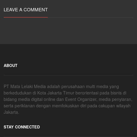
LEAVE A COMMENT
ABOUT
PT Mata Lelaki Media adalah perusahaan multi media yang
berkedudukan di Kota Jakarta Timur berorientasi pada bisnis di
bidang media digital online dan Event Organizer, media penyiaran,
serta periklanan dengan memfokuskan diri pada cakupan wilayah
Jakarta.
STAY CONNECTED