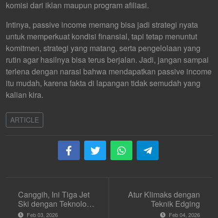
komisi dari iklan maupun program afiliasi.
Intinya, passive income memang bisa jadi strategi nyata
untuk memperkuat kondisi finansial, tapi tetap menuntut
komitmen, strategi yang matang, serta pengelolaan yang
rutin agar hasilnya bisa terus berjalan. Jadi, jangan sampai
terlena dengan narasi bahwa mendapatkan passive income
itu mudah, karena fakta di lapangan tidak semudah yang
kalian kira.
ARTICLE
Canggih, Ini Tiga Jet
Atur Klimaks dengan
Ski dengan Teknologi
Teknik Edging
Mutakhir
Feb 03, 2026
Feb 04, 2026