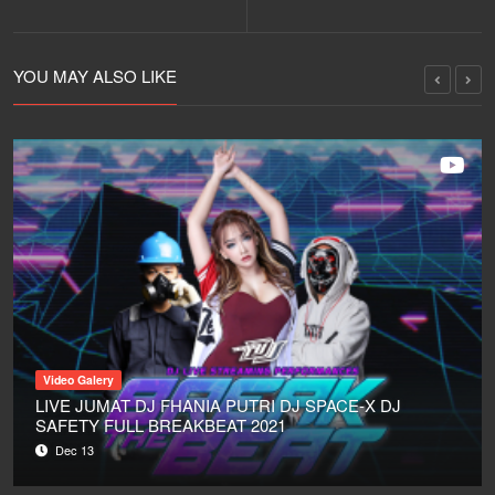
MATA LELAKI
JUNGLE DUTCH
YOU MAY ALSO LIKE
Video Galery
LIVE JUMAT DJ FHANIA PUTRI DJ SPACE-X DJ
SAFETY FULL BREAKBEAT 2021
Dec 13