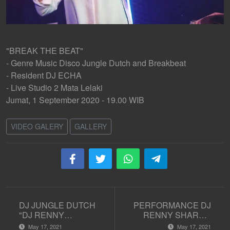
"BREAK THE BEAT"
- Genre Music Disco Jungle Dutch and Breakbeat
- Resident DJ ECHA
- Live Studio 2 Mata Lelaki
Jumat, 1 September 2020 - 19.00 WIB
VIDEO GALERY
GALLERY
DJ JUNGLE DUTCH
PERFORMANCE DJ
"DJ RENNY
RENNY SHARON
SHARON" STUDIO 2
BREAKBEAT &
May 17, 2021
May 17, 2021