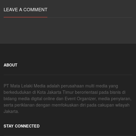
LEAVE A COMMENT
ABOUT
PT Mata Lelaki Media adalah perusahaan multi media yang
berkedudukan di Kota Jakarta Timur berorientasi pada bisnis di
bidang media digital online dan Event Organizer, media penyiaran,
serta periklanan dengan memfokuskan diri pada cakupan wilayah
Jakarta.
STAY CONNECTED