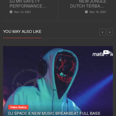
DJ MR SAFETY
NEW JUNGLE
PERFORMANCE
DUTCH TERBARU
MUSIK DJ JUNGLE
FULL BASS "DJ
Nov 12, 2021
Nov 16, 2021
DUTCH FULL BASS
SPACE X"
TERBARU
YOU MAY ALSO LIKE
Video Galery
DJ SPACE X NEW MUSIC BREAKBEAT FULL BASS