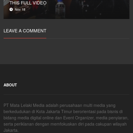
THIS FULL VIDEO
Nov 18
LEAVE A COMMENT
ABOUT
PT Mata Lelaki Media adalah perusahaan multi media yang
berkedudukan di Kota Jakarta Timur berorientasi pada bisnis di
bidang media digital online dan Event Organizer, media penyiaran,
serta periklanan dengan memfokuskan diri pada cakupan wilayah
Jakarta.