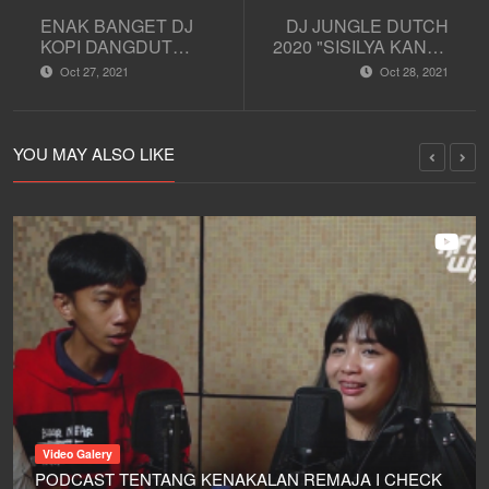
ENAK BANGET DJ
DJ JUNGLE DUTCH
KOPI DANGDUT
2020 "SISILYA KANYA
BREABEAT BY DJ
PERFORMANCE"
Oct 27, 2021
Oct 28, 2021
NATASYA QUEEN
PERFORMANCE
YOU MAY ALSO LIKE
Video Galery
PODCAST TENTANG KENAKALAN REMAJA I CHECK