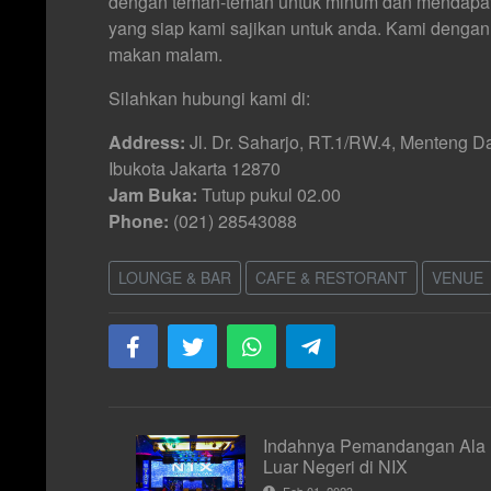
dengan teman-teman untuk minum dan mendapat
yang siap kami sajikan untuk anda. Kami denga
makan malam.
Silahkan hubungi kami di:
Address:
Jl. Dr. Saharjo, RT.1/RW.4, Menteng D
Ibukota Jakarta 12870
Jam
Buka:
Tutup pukul 02.00
Phone:
(021) 28543088
LOUNGE & BAR
CAFE & RESTORANT
VENUE
Indahnya Pemandangan Ala
Luar Negeri di NIX
Feb 01, 2023