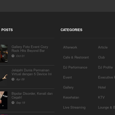
 POSTS
CATEGORIES
Gallery Foto Event Cozy
Afterwork
Article
Rock Hits Beyond Bar
Oct 01
Cafe & Restorant
Club
DJ Performance
DJ Profile
Jelajahi Dunia Permainan
Virtual dengan 5 Device Ini
Event
Executive P
Apr 09
Gallery
Hotel
Bipolar Disorder, Kenali dan
Cegah!
Kesehatan
KTV
Sep 19
Live Streaming
Lounge & 