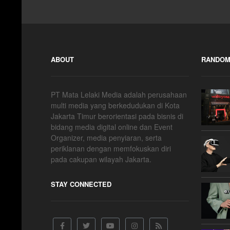
ABOUT
RANDOM
PT Mata Lelaki Media adalah perusahaan
multi media yang berkedudukan di Kota
Jakarta Timur berorientasi pada bisnis di
bidang media digital online dan Event
Organizer, media penyiaran, serta
periklanan dengan memfokuskan diri
pada cakupan wilayah Jakarta.
STAY CONNECTED