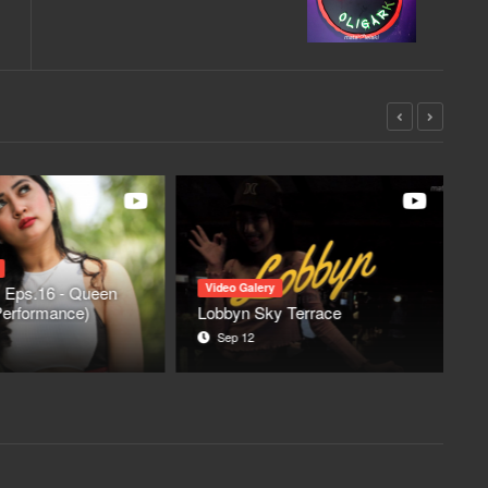
Video Galery
Eps.16 - Queen
(Performance)
Lobbyn Sky Terrace
N
Sep 12