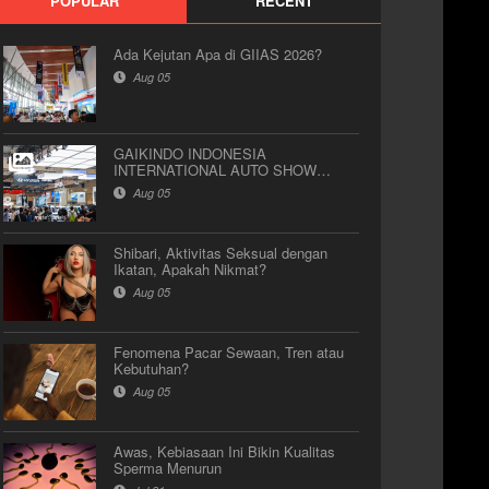
POPULAR
RECENT
Ada Kejutan Apa di GIIAS 2026?
Aug 05
GAIKINDO INDONESIA
INTERNATIONAL AUTO SHOW
(GIIAS) 2026
Aug 05
Shibari, Aktivitas Seksual dengan
Ikatan, Apakah Nikmat?
Aug 05
Fenomena Pacar Sewaan, Tren atau
Kebutuhan?
Aug 05
Awas, Kebiasaan Ini Bikin Kualitas
Sperma Menurun