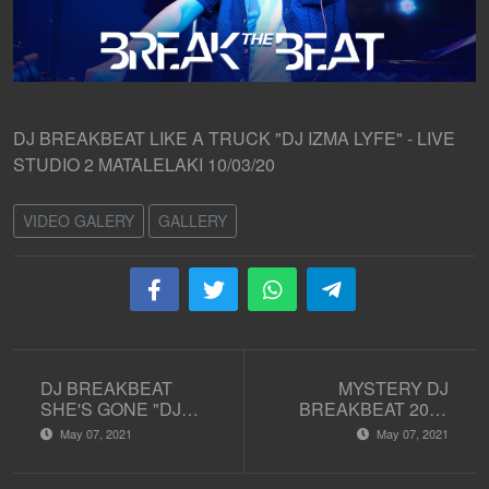
DJ BREAKBEAT LIKE A TRUCK "DJ IZMA LYFE" - LIVE
STUDIO 2 MATALELAKI 10/03/20
VIDEO GALERY
GALLERY
DJ BREAKBEAT
MYSTERY DJ
SHE'S GONE "DJ
BREAKBEAT 2020
GOPUBLIC" - LIVE
TERBARU
May 07, 2021
May 07, 2021
STUDIO 2
FULLBASS - LIVE
MATALELAKI
STUDIO 2