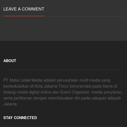
LEAVE A COMMENT
ABOUT
PT Mata Lelaki Media adalah perusahaan multi media yang
berkedudukan di Kota Jakarta Timur berorientasi pada bisnis di
bidang media digital online dan Event Organizer, media penyiaran,
serta periklanan dengan memfokuskan diri pada cakupan wilayah
Jakarta.
STAY CONNECTED