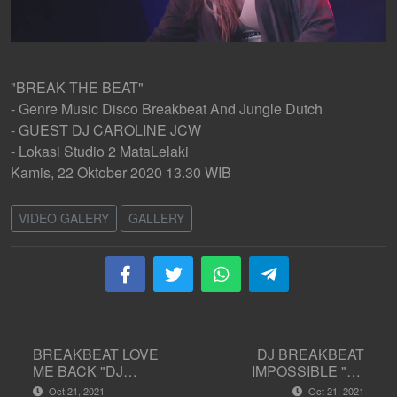
"BREAK THE BEAT"
- Genre Music Disco Breakbeat And Jungle Dutch
- GUEST DJ CAROLINE JCW
- Lokasi Studio 2 MataLelaki
Kamis, 22 Oktober 2020 13.30 WIB
VIDEO GALERY
GALLERY
BREAKBEAT LOVE
DJ BREAKBEAT
ME BACK "DJ
IMPOSSIBLE "DJ
AYUDIA PUTRI"
AYUDIA PUTRI"
Oct 21, 2021
Oct 21, 2021