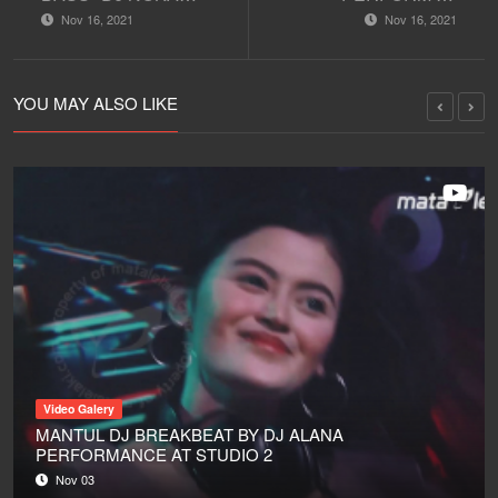
AXL"
STUDIO 2
Nov 16, 2021
Nov 16, 2021
PERFORMANCE
MATALELAKI
YOU MAY ALSO LIKE
Video Galery
MANTUL DJ BREAKBEAT BY DJ ALANA
PERFORMANCE AT STUDIO 2
Nov 03