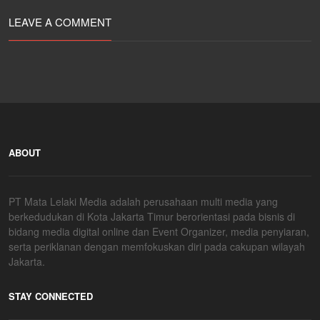
LEAVE A COMMENT
ABOUT
PT Mata Lelaki Media adalah perusahaan multi media yang
berkedudukan di Kota Jakarta Timur berorientasi pada bisnis di
bidang media digital online dan Event Organizer, media penyiaran,
serta periklanan dengan memfokuskan diri pada cakupan wilayah
Jakarta.
STAY CONNECTED