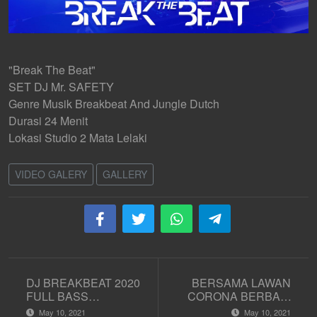
"Break The Beat"
SET DJ Mr. SAFETY
Genre Musik Breakbeat And Jungle Dutch
Durasi 24 Menit
Lokasi Studio 2 Mata Lelaki
VIDEO GALERY
GALLERY
DJ BREAKBEAT 2020
BERSAMA LAWAN
FULL BASS
CORONA BERBAGI
TERBARU LIVE DJ
UNTUK SESAMA
May 10, 2021
May 10, 2021