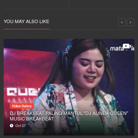
"MONICA ICA"
(MATALELAKI
BERBAGI PART 3)
YOU MAY ALSO LIKE
Video Galery
DJ BREAKBEAT PALING MANTUL "DJ ALINDA QUEEN"
MUSIC BREAKBEAT
Oct 27