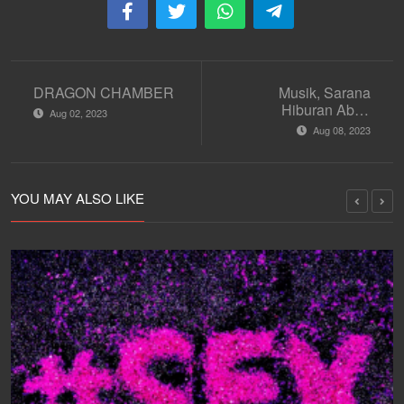
DRAGON CHAMBER
Musik, Sarana
Hiburan Abad
Aug 02, 2023
Pertengahan
Aug 08, 2023
YOU MAY ALSO LIKE