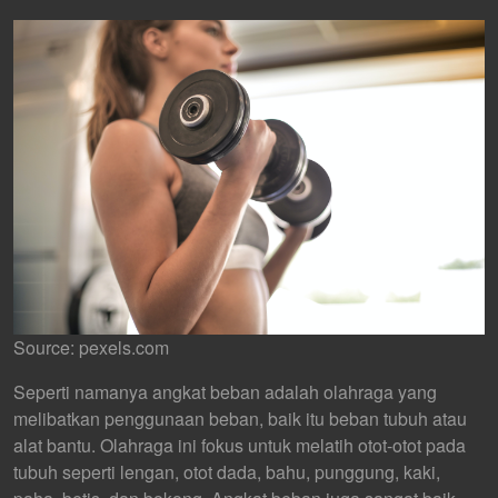
Source: pexels.com
Seperti namanya angkat beban adalah olahraga yang
melibatkan penggunaan beban, baik itu beban tubuh atau
alat bantu. Olahraga ini fokus untuk melatih otot-otot pada
tubuh seperti lengan, otot dada, bahu, punggung, kaki,