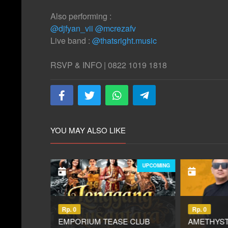
Also performing :
@djfyan_vii
@mcrezafv
Live band :
@thatsright.music
RSVP & INFO | 0822 1019 1818
YOU MAY ALSO LIKE
UPCOMING
UPCOMING
Rp. 0
Rp. 0
BESAR
EMPORIUM TEASE CLUB
AMETHYST