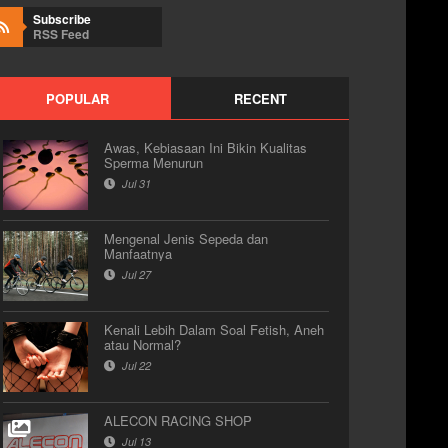
Subscribe
RSS Feed
POPULAR
RECENT
Awas, Kebiasaan Ini Bikin Kualitas
Sperma Menurun
Jul 31
Mengenal Jenis Sepeda dan
Manfaatnya
Jul 27
Kenali Lebih Dalam Soal Fetish, Aneh
atau Normal?
Jul 22
ALECON RACING SHOP
Jul 13