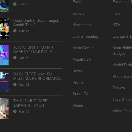
Event
Executive P
Jun 12
Gallery
Hotel
Beda Bentuk Beda Fungsi,
Sudah Tahu?
Kesehatan
KTV
May 15
Live Streaming
Lounge & 
TOKYO DRIFT "DJ MR
Mata Gamer
Mata Hobb
SAFETY" DJ JUNGLE
Gadget
DUTCH FULL BASS 2020
Oct 08
MataMusik
Model Profi
News
DJ SHELTER 2021 DJ
Photo Gale
MELLINIA PERFORMANCE
Profile
Nov 12
Review
Suara DJ
Toys & Hob
THIS IS HUD CAFE-
JAKARTA TIMUR
Venue
Video Gale
May 08