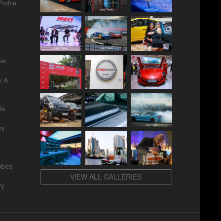
rofile
Bar
y &
le
ry
bies
VIEW ALL GALLERIES
ry