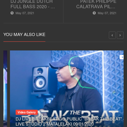
DJ JUNGLE DUTCH
PATEK PHILIPPE
FULL BASS 2020 - DJ
CALATRAVA PILOT
GoPUBLIC - Studio 2
TRAVEL TIME 5524G
May 07, 2021
May 07, 2021
Mata Lelaki
- 001 | Unboxing &
Review Indonesia
YOU MAY ALSO LIKE
Video Galery
DJ LIVE BREAKBEAT GO PUBLIC "BREAK THE BEAT" -
LIVE STUDIO 2 MATALELAKI 09/01/2020