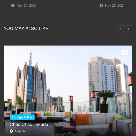
TRACK - MR SAFETY
SPACE X
Nov 24, 2021
Nov 25, 2021
YOU MAY ALSO LIKE
Lounge & Bar
Chao Chao Jakarta
Sep 02