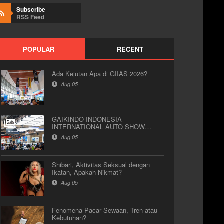
Subscribe
RSS Feed
POPULAR
RECENT
Ada Kejutan Apa di GIIAS 2026?
Aug 05
GAIKINDO INDONESIA
INTERNATIONAL AUTO SHOW
(GIIAS) 2026
Aug 05
Shibari, Aktivitas Seksual dengan
Ikatan, Apakah Nikmat?
Aug 05
Fenomena Pacar Sewaan, Tren atau
Kebutuhan?