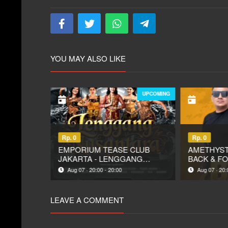
YOU MAY ALSO LIKE
UPCOMING
UPCOMING
Rp. 0
Rp. 0
BESAR
EMPORIUM TEASE CLUB
AMETHYST
 NOMNOM
JAKARTA - LENGGANG
BACK & FO
NUSANTARA
ANITA KU
Aug 07 · 20:00 - 20:00
Aug 07 · 20:
LEAVE A COMMENT