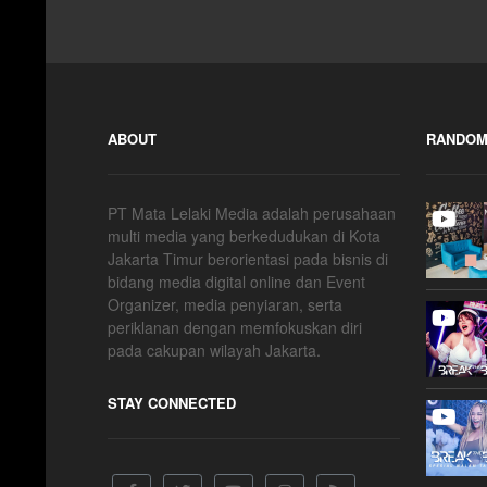
ABOUT
RANDOM
PT Mata Lelaki Media adalah perusahaan
multi media yang berkedudukan di Kota
Jakarta Timur berorientasi pada bisnis di
bidang media digital online dan Event
Organizer, media penyiaran, serta
periklanan dengan memfokuskan diri
pada cakupan wilayah Jakarta.
STAY CONNECTED