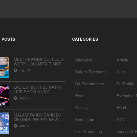
 POSTS
CATEGORIES
MEET/N/WORK COFFEE &
Afterwork
Article
WORK - JAKARTA TIMUR
Feb 18
Cafe & Restorant
Club
DJ Performance
DJ Profile
LADIES NIGHT DJ RATRY
LIVE SHOW MUSIC
Event
Executive P
BREAKBEAT AND JUNGLE
May 17
DUTCH
Gallery
Hotel
MALAM TAHUN BARU DJ
MELINDA "HAPPY NEW
Kesehatan
KTV
YEAR 2020" - 31/12/2019
Jan 02
Live Streaming
Lounge & 