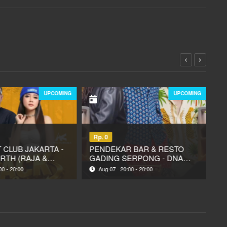
UPCOMING
UPCOMING
Rp. 0
R
 CLUB JAKARTA -
PENDEKAR BAR & RESTO
N
RTH (RAJA &
GADING SERPONG - DNA
K
SUMA)
AURORA TOUR
S
00 - 20:00
Aug 07 · 20:00 - 20:00