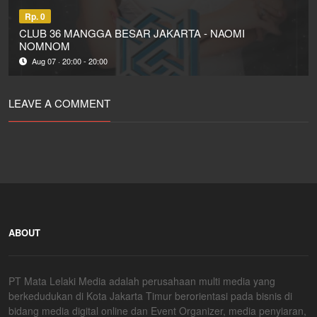
Rp. 0
CLUB 36 MANGGA BESAR JAKARTA - NAOMI
NOMNOM
Aug 07 · 20:00 - 20:00
LEAVE A COMMENT
ABOUT
PT Mata Lelaki Media adalah perusahaan multi media yang
berkedudukan di Kota Jakarta Timur berorientasi pada bisnis di
bidang media digital online dan Event Organizer, media penyiaran,