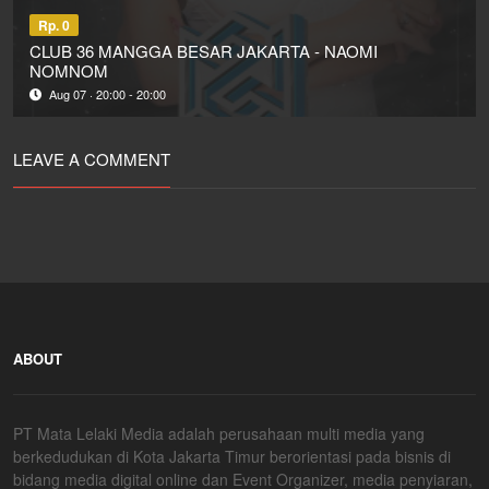
Rp. 0
CLUB 36 MANGGA BESAR JAKARTA - NAOMI
NOMNOM
Aug 07 · 20:00 - 20:00
LEAVE A COMMENT
ABOUT
PT Mata Lelaki Media adalah perusahaan multi media yang
berkedudukan di Kota Jakarta Timur berorientasi pada bisnis di
bidang media digital online dan Event Organizer, media penyiaran,