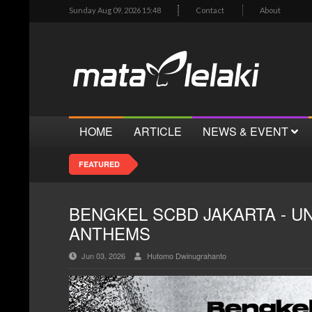
Sunday Aug 09, 2026 15:48
Contact
About
HOME
ARTICLE
NEWS & EVENT
FEATURED
BENGKEL SCBD JAKARTA - U
ANTHEMS
Jun 03, 2026
Hutomo Dwinugrahanto