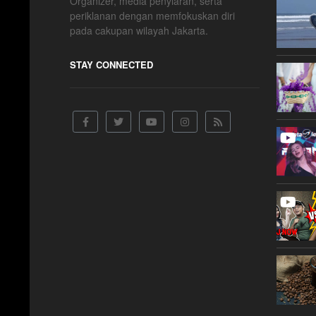
Organizer, media penyiaran, serta
periklanan dengan memfokuskan diri
pada cakupan wilayah Jakarta.
STAY CONNECTED