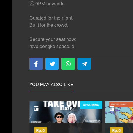
🕘 9PM onwards
Curated for the night.
Built for the crowd.
Secure your seat now:
rsvp.bengkelspace.id
YOU MAY ALSO LIKE
UPCOMING
UPCOMING
Rp. 0
Rp.