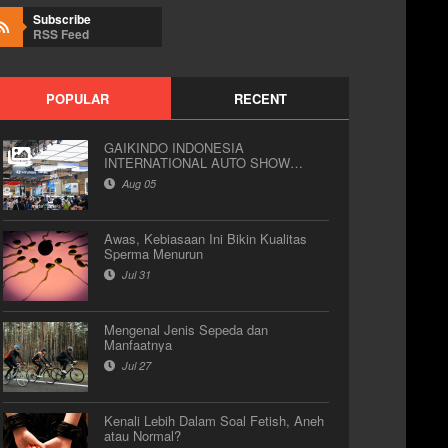
Subscribe
RSS Feed
POPULAR
RECENT
GAIKINDO INDONESIA
INTERNATIONAL AUTO SHOW
(GIIAS) 2026
Aug 05
Awas, Kebiasaan Ini Bikin Kualitas
Sperma Menurun
Jul 31
Mengenal Jenis Sepeda dan
Manfaatnya
Jul 27
Kenali Lebih Dalam Soal Fetish, Aneh
atau Normal?