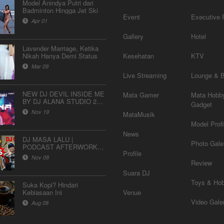
Model Anindya Putri dari
Badminton Hingga Jet Ski
Event
Executive P
Apr 01
Gallery
Hotel
Lavender Marriage, Ketika
Nikah Hanya Demi Status
Kesehatan
KTV
Mar 09
Live Streaming
Lounge & 
NEW DJ DEVIL INSIDE ME
Mata Gamer
Mata Hobb
BY DJ ALANA STUDIO 2
Gadget
MATALELAKI
Nov 19
MataMusik
Model Profi
News
DJ MASA LALU |
Photo Gale
PODCAST AFTERWORK
Profile
SESSION EPS 07
Nov 08
Review
Suara DJ
Toys & Hob
Suka Kopi? Hindari
Kebiasaan Ini
Venue
Video Gale
Aug 08