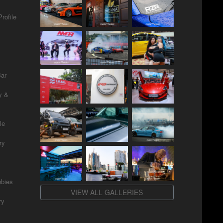
rofile
Bar
y &
le
ry
bies
VIEW ALL GALLERIES
ry